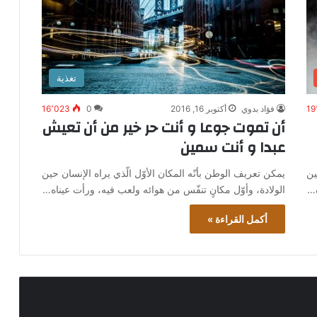
تغذية
19
فؤاد بدوي
أكتوبر 16, 2016
0
16٬023
أن تموت جوعا و أنت حر خير من أن تعيش
عبدا و أنت سمين
ين
يمكن تعريف الوطن بأنّه المكان الأوّل الّذي يراه الإنسان حين
ه…
الولادة، وأوّل مكانٍ تنفّس من هوائه ولعب فيه، ورأت عيناه…
أكمل القراءة »