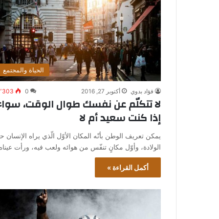
الحياة والمجتمع
فؤاد بدوي
أكتوبر 27, 2016
0
٬303
لا تتكلّم عن نفسك طوال الوقت، سواء
إذا كنت سعيد أم لا
يمكن تعريف الوطن بأنّه المكان الأوّل الّذي يراه الإنسان ح
الولادة، وأوّل مكانٍ تنفّس من هوائه ولعب فيه، ورأت عينا
أكمل القراءة »