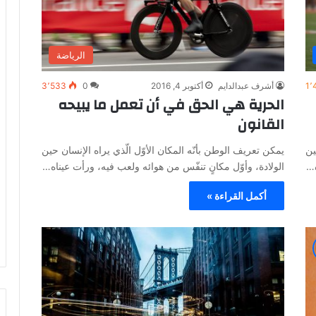
الرياضة
1٬
أشرف عبدالدايم
أكتوبر 4, 2016
0
3٬533
الحرية هي الحق في أن تعمل ما يبيحه
القانون
ين
يمكن تعريف الوطن بأنّه المكان الأوّل الّذي يراه الإنسان حين
ه…
الولادة، وأوّل مكانٍ تنفّس من هوائه ولعب فيه، ورأت عيناه…
أكمل القراءة »