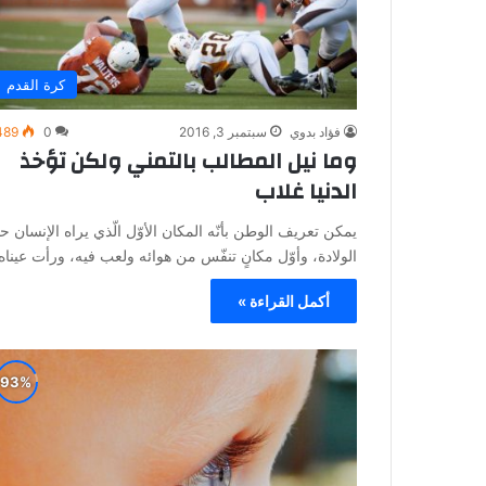
كرة القدم
فؤاد بدوي
سبتمبر 3, 2016
0
489
وما نيل المطالب بالتمني ولكن تؤخذ
الدنيا غلاب
يمكن تعريف الوطن بأنّه المكان الأوّل الّذي يراه الإنسان ح
الولادة، وأوّل مكانٍ تنفّس من هوائه ولعب فيه، ورأت عينا
أكمل القراءة »