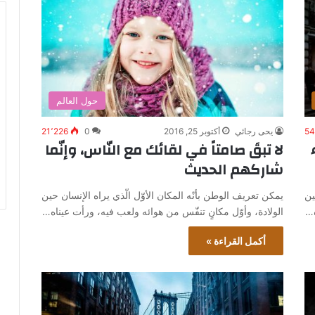
حول العالم
54
يحى رجائي
أكتوبر 25, 2016
0
21٬226
لا تبقَ صامتاً في لقائك مع النّاس، وإنّما
شاركهم الحديث
ين
يمكن تعريف الوطن بأنّه المكان الأوّل الّذي يراه الإنسان حين
ه…
الولادة، وأوّل مكانٍ تنفّس من هوائه ولعب فيه، ورأت عيناه…
أكمل القراءة »