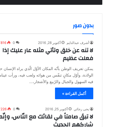
بدون صور
أشرف عبدالدايم
أكتوبر 28, 2016
0
٬816
لا تنه عن خلق وتأتي مثله عار عليك إذا
فعلت عظيم
يمكن تعريف الوطن بأنّه المكان الأوّل الّذي يراه الإنسان ح
الولادة، وأوّل مكانٍ تنفّس من هوائه ولعب فيه، ورأت عيناه
فيه السهول والجبال والرّبيع والأشجار،…
أكمل القراءة »
يحى رجائي
أكتوبر 25, 2016
0
٬226
لا تبقَ صامتاً في لقائك مع النّاس، وإنّم
شاركهم الحديث