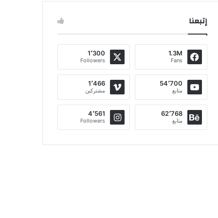
إتبعنا
1٬300
1.3M
Followers
Fans
1٬466
54٬700
متابع
مشتركين
4٬561
62٬768
متابع
Followers