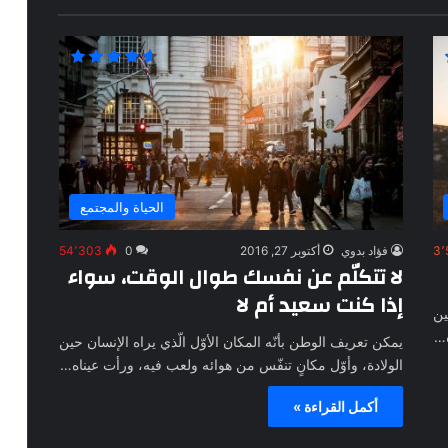
الحياة والمجتمع
3٬
فؤاد بدوي
أكتوبر 27, 2016
0
54٬303
لا تتكلّم عن نفسك طوال الوقت، سواء
إذا كنت سعيد أم لا
ين
ه…
يمكن تعريف الوطن بأنّه المكان الأوّل الّذي يراه الإنسان حين
الولادة، وأوّل مكانٍ تنفّس من هوائه ولعب فيه، ورأت عيناه…
أكمل القراءة »