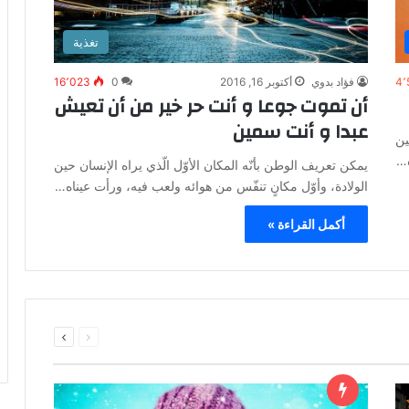
تغذية
4٬
فؤاد بدوي
أكتوبر 16, 2016
0
16٬023
أن تموت جوعا و أنت حر خير من أن تعيش
عبدا و أنت سمين
ين
ه…
يمكن تعريف الوطن بأنّه المكان الأوّل الّذي يراه الإنسان حين
الولادة، وأوّل مكانٍ تنفّس من هوائه ولعب فيه، ورأت عيناه…
أكمل القراءة »
السابقة
التالية
الصفحة
الصفحة