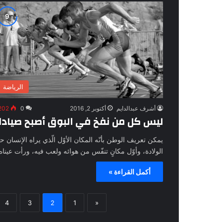
الرياضة
أشرف عبدالدايم
أكتوبر 2, 2016
0
202
ليس كل من نفخ في البوق أصبح صيادا
يمكن تعريف الوطن بأنّه المكان الأوّل الّذي يراه الإنسان ح
الولادة، وأوّل مكانٍ تنفّس من هوائه ولعب فيه، ورأت عينا
أكمل القراءة »
4
3
2
1
«