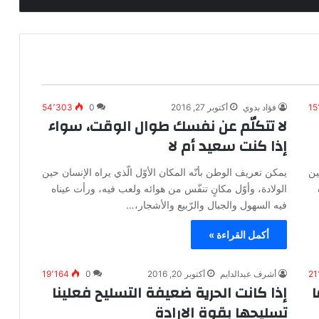
15
فؤاد بدوي
أكتوبر 27, 2016
0
54٬303
لا تتكلّم عن نفسك طوال الوقت، سواء
إذا كنت سعيد أم لا
ين
يمكن تعريف الوطن بأنّه المكان الأوّل الّذي يراه الإنسان حين
الولادة، وأوّل مكانٍ تنفّس من هوائه ولعب فيه، ورأت عيناه
فيه السهول والجبال والرّبيع والأشجار،…
أكمل القراءة »
21
أشرف عبدالدايم
أكتوبر 20, 2016
0
19٬164
ا
إذا كانت الحرية ضعيفة التسليح فعلينا
تسليحها بقوة الارادة