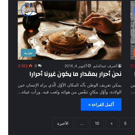
تغذية
5٬
أشرف عبدالدايم
أكتوبر 4, 2016
0
3٬852
نحن أحرار بمقدار ما يكون غيرنا أحرارا
ين
يمكن تعريف الوطن بأنّه المكان الأوّل الّذي يراه الإنسان حين
ه…
الولادة، وأوّل مكانٍ تنفّس من هوائه ولعب فيه، ورأت عيناه…
أكمل القراءة »
5
»
10
...
الأخيرة