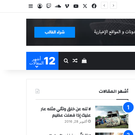
‫X
فيسبوك
ڤميو
‫YouTube
ساوند كلاود
تسجيل الدخول
إضافة عمود جا
12
أشهر
بحث عن
مقال عشوائي
إستعراض سلة التسوق
المقالات
أشهر المقالات
لا تنه عن خلق وتأتي مثله عار
عليك إذا فعلت عظيم
أكتوبر 28, 2016