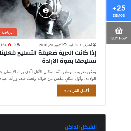
25+
DEMOS
الرياضة
BUY NOW!
أشرف عبدالدايم
أكتوبر 20, 2016
0
٬164
إذا كانت الحرية ضعيفة التسليح فعلينا
تسليحها بقوة الارادة
يمكن تعريف الوطن بأنّه المكان الأوّل الّذي يراه الإنسان ح
الولادة، وأوّل مكانٍ تنفّس من هوائه ولعب فيه، ورأت عينا
أكمل القراءة »
الشكل الداكن