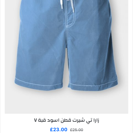
زارا تي شيرت قطن اسود قبة V
السعر
السعر
£
23.00
£
25.00