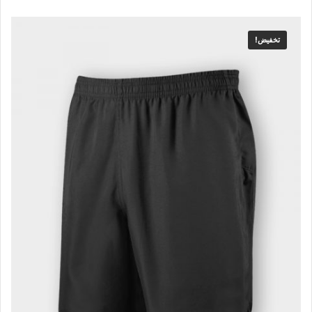
تخفيض!