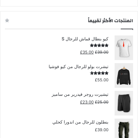
£23.00.
£25.00.
المنتجات الأكثر تقييماً
كيو بنطال قماش للرجال S
السعر
السعر
تم التقييم
£
35.00
£
39.00
5.00
من 5
الأصلي
الحالي
هو:
هو:
تيشرت بولو للرجال من كيو فوشيا
£35.00.
£39.00.
تم التقييم
£
55.00
4.00
من
5
تيشيرت روجر فيدرير من ساميز
السعر
السعر
£
23.00
£
25.00
الأصلي
الحالي
هو:
هو:
£23.00.
£25.00.
بنطلون للرجال من اندورا كحلي
£
39.00