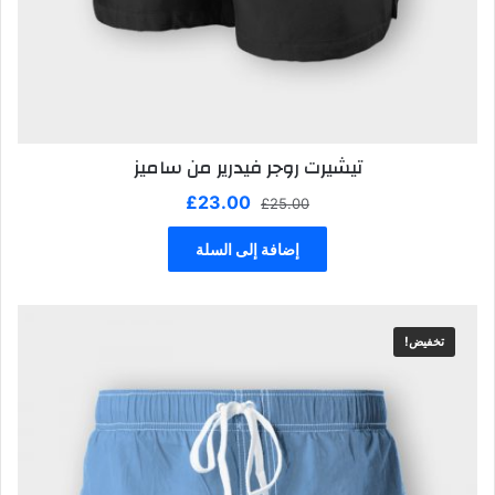
تيشيرت روجر فيدرير من ساميز
السعر
السعر
£
23.00
£
25.00
الأصلي
الحالي
هو:
هو:
إضافة إلى السلة
£23.00.
£25.00.
تخفيض!