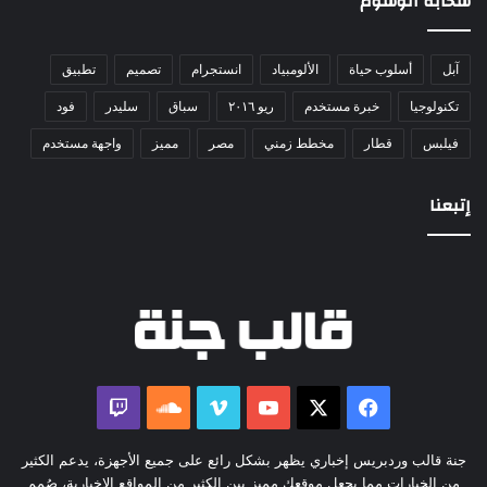
سحابة الوسوم
آبل
أسلوب حياة
الألومبياد
انستجرام
تصميم
تطبيق
تكنولوجيا
خبرة مستخدم
ريو ٢٠١٦
سباق
سليدر
فود
فيلبس
قطار
مخطط زمني
مصر
مميز
واجهة مستخدم
إتبعنا
‫X
فيسبوك
‫YouTube
ڤميو
ساوند
كلاود
جنة قالب وردبريس إخباري يظهر بشكل رائع على جميع الأجهزة، يدعم الكثير
من الخيارات مما يجعل موقعك مميز بين الكثير من المواقع الإخبارية، صُمم