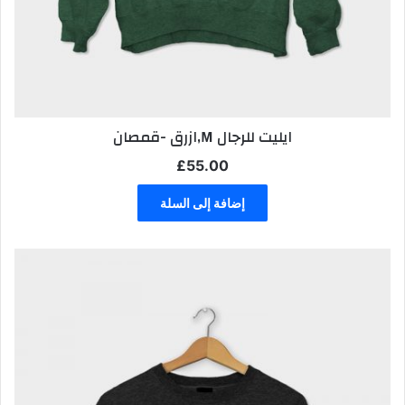
ايليت للرجال M,ازرق -قمصان
£
55.00
إضافة إلى السلة