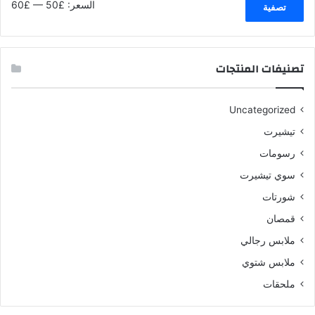
أدنى
أعلى
السعر:
£50
—
£60
تصفية
سعر
سعر
تصنيفات المنتجات
Uncategorized
تيشيرت
رسومات
سوي تيشيرت
شورتات
قمصان
ملابس رجالي
ملابس شتوي
ملحقات