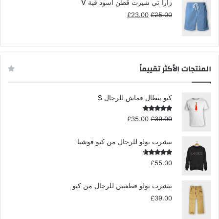
£23.00.
£25.00.
زارا تي شيرت قطن اسود قبة V
السعر
السعر
£
23.00
£
25.00
الأصلي
الحالي
هو:
هو:
£23.00.
£25.00.
المنتجات الأكثر تقييماً
كيو بنطال قماش للرجال S
السعر
السعر
تم التقييم
£
35.00
£
39.00
5.00
من 5
الأصلي
الحالي
هو:
هو:
تيشرت بولو للرجال من كيو فوشيا
£35.00.
£39.00.
تم التقييم
£
55.00
4.00
من
5
تيشرت بولو قطعتين للرجال من كيو
£
39.00