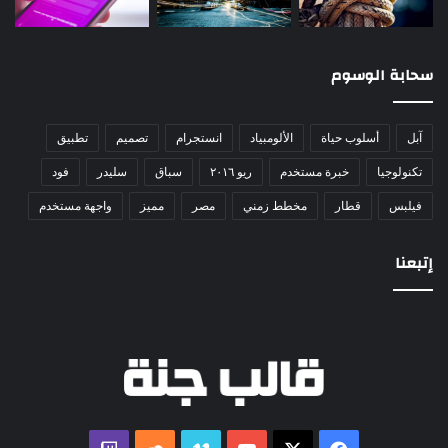
سحابة الوسوم
آبل
أسلوب حياة
الألومبياد
انستجرام
تصميم
تطبيق
تكنولوجيا
خبرة مستخدم
ريو ٢٠١٦
سباق
سليدر
فود
فيلبس
قطار
مخطط زمني
مصر
مميز
واجهة مستخدم
إتبعنا