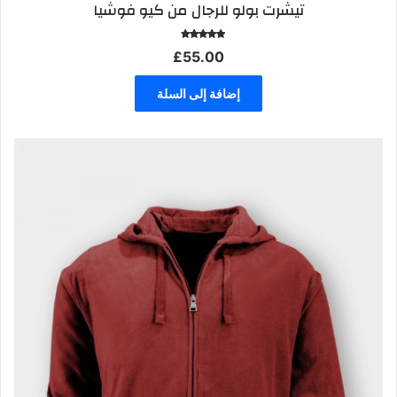
تيشرت بولو للرجال من كيو فوشيا
تم التقييم
£
55.00
4.00
من 5
إضافة إلى السلة