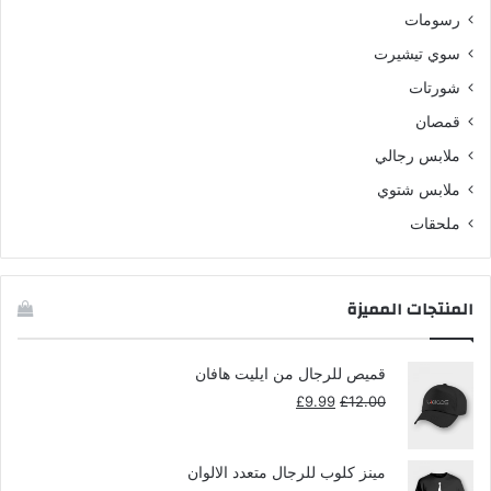
رسومات
سوي تيشيرت
شورتات
قمصان
ملابس رجالي
ملابس شتوي
ملحقات
المنتجات المميزة
قميص للرجال من ايليت هافان
السعر
السعر
£
9.99
£
12.00
الأصلي
الحالي
هو:
هو:
£9.99.
£12.00.
مينز كلوب للرجال متعدد الالوان