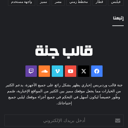
فيلبس
قطار
مخطط زمني
مصر
مميز
واجهة مستخدم
إتبعنا
‫X
فيسبوك
‫YouTube
ڤميو
ساوند
كلاود
جنة قالب وردبريس إخباري يظهر بشكل رائع على جميع الأجهزة، يدعم الكثير
من الخيارات مما يجعل موقعك مميز بين الكثير من المواقع الإخبارية، صُمم
وطُور خصيصاً ليكون أسهل في التحكم في جميع أجزاء موقعك ليلبي جميع
إحتياجاتك.
أدخل
بريدك