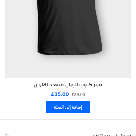
مينز كلوب للرجال متعدد الالوان
السعر
السعر
£
35.00
£
39.00
الأصلي
الحالي
هو:
هو:
إضافة إلى السلة
£35.00.
£39.00.