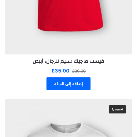
فيست ماجيك سليم للرجال، أبيض
السعر
السعر
£
35.00
£
39.00
الأصلي
الحالي
هو:
هو:
إضافة إلى السلة
£35.00.
£39.00.
تخفيض!