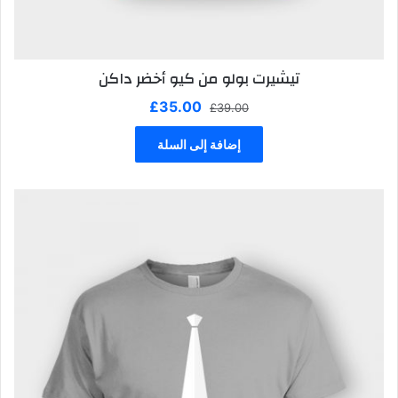
تيشيرت بولو من كيو أخضر داكن
السعر
السعر
£
35.00
£
39.00
الأصلي
الحالي
هو:
هو:
إضافة إلى السلة
£35.00.
£39.00.