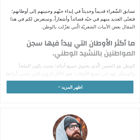
تسابق الشّعراء قديماً وحديثاً في إبداء حبّهم وحنينهم إلى أوطانهم؛
فتغنّى العديد منهم في حبّه قصائداً وأشعاراً، وسنعرض لكم في هذا
المقال بعض الأبيات الشعريّة الّتي تغزّلت بالوطن.
ما أكثر الأوطان التي يبدأ فيها سجن
المواطنين بالنشيد الوطني.
الوطن هو الحضن الّذي يحتوي جميع أبنائه؛ بحيث يكون الملجأ
والمسكن لهم في جميع الأوقات؛ فهو كالأم الرؤوم التي تحمي أبناءها
من أيّة مخاطر تلمّ بهم، ولذلك يجب المحافظة على حبّ الوطن،
اظهر المزيد
وبذل الروح من أجله.
داريو فو
وطننا هو العالم بأسره، وقانوننا هو
الحرية، لا ينقصنا إلّا الثورة في قلوبنا