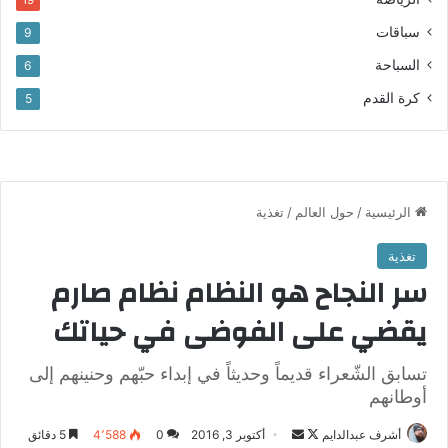
سباقات
9
السباحة
6
كرة القدم
5