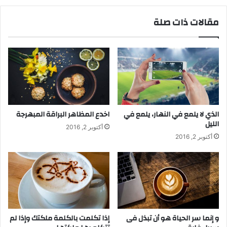
مقالات ذات صلة
الذي لا يلمع في النهار، يلمع في
اخدع المظاهر البراقة المبهرجة
الليل
أكتوبر 2, 2016
أكتوبر 2, 2016
Success is largely a matter of holding on after others have let go.
إنّنا نبحث عن السّعادة غالباً وهي قريـبة
منّا، كما نبحث في كثير من الأحيان عن
النظّارة وهي فوق عيوننا. (تولستوي)
و إنما سر الحياة هو أن تبذل فى
إذا تكلمت بالكلمة ملكتك وإذا لم