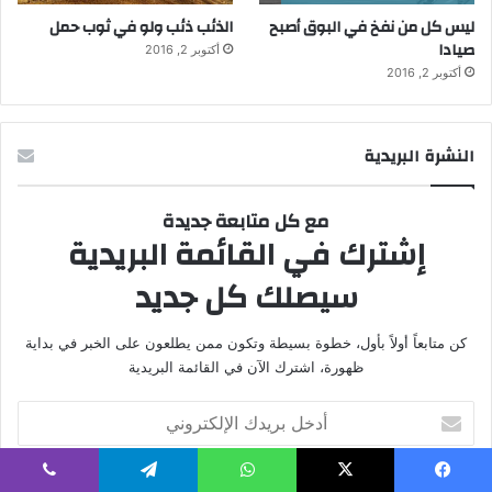
يسبوك
‫X
واتساب
تيلقرام
ڤايبر