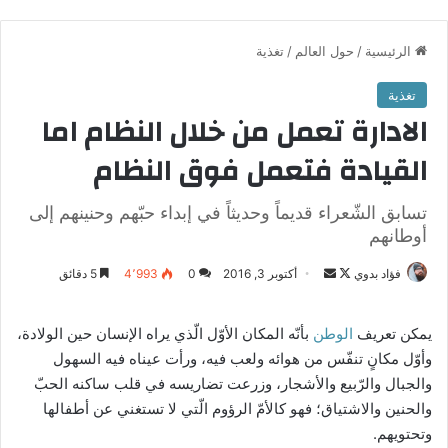
الرئيسية
/
حول العالم
/
تغذية
تغذية
الادارة تعمل من خلال النظام اما
القيادة فتعمل فوق النظام
تسابق الشّعراء قديماً وحديثاً في إبداء حبّهم وحنينهم إلى
أوطانهم
تابع
أرسل
فؤاد بدوي
أكتوبر 3, 2016
0
4٬993
5 دقائق
على
بريدا
X
إلكترونيا
يمكن تعريف
الوطن
بأنّه المكان الأوّل الّذي يراه الإنسان حين الولادة،
وأوّل مكانٍ تنفّس من هوائه ولعب فيه، ورأت عيناه فيه السهول
والجبال والرّبيع والأشجار، وزرعت تضاريسه في قلب ساكنه الحبّ
والحنين والاشتياق؛ فهو كالأمّ الرؤوم الّتي لا تستغني عن أطفالها
وتحتويهم.