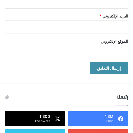
سبب سعادته أو تعاسته، ويكتشف موضع الخلل، وليجرّب كلٌّ منّا أن
يقلب أفكاره السلبيّة عن السعادة إلى إيجابيّة؛ فإذا كان يرى أنّ
السعادة صعبة فليحوّلها إلى العبارة التالية: (هي ليست سهلة، ولكنّها
البريد الإلكتروني
*
شعور أنا مصدره)، وإذا اعتقد أنّ السعادة لمن يملك مالاً، فليحوّل
اعتقاده إلى.. (السّعادة مصدرها الدّاخل)… وهكذا.
الموقع الإلكتروني
إتبعنا
1٬300
1.3M
Followers
Fans