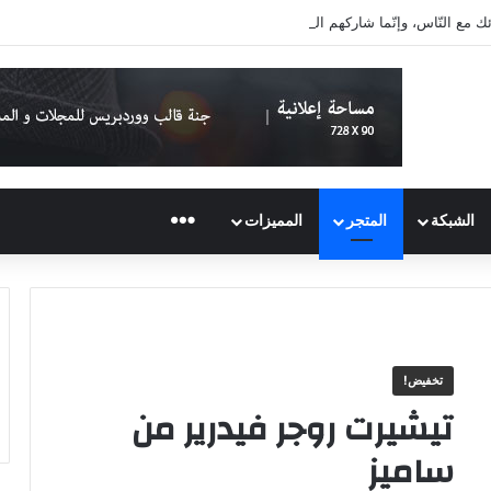
ائك مع النّاس، وإنّما شاركهم الحديث
المزيد
الشبكة
المتجر
المميزات
تخفيض!
تيشيرت روجر فيدرير من
ساميز