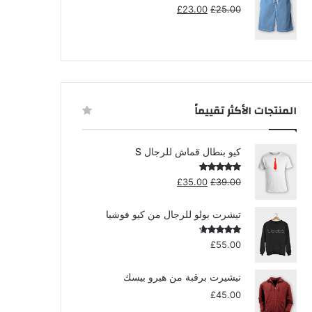
السعر
السعر
£
23.00
£
25.00
الأصلي
الحالي
هو:
هو:
£23.00.
£25.00.
المنتجات الأكثر تقييماً
كيو بنطال قماش للرجال S
السعر
السعر
تم التقييم
£
35.00
£
39.00
5.00
من 5
الأصلي
الحالي
هو:
هو:
تيشرت بولو للرجال من كيو فوشيا
£35.00.
£39.00.
تم التقييم
£
55.00
4.00
من
5
تيشيرت برقبة من هيرو بيسك
£
45.00