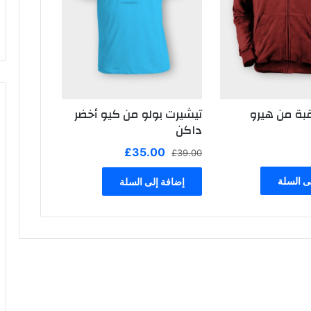
قبة من هيرو
تيشيرت بولو من كيو أخضر
داكن
السعر
السعر
£
35.00
£
39.00
الأصلي
الحالي
هو:
هو:
ى السلة
إضافة إلى السلة
£35.00.
£39.00.