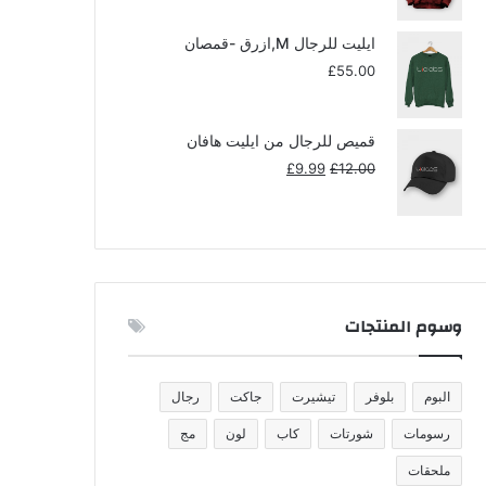
ايليت للرجال M,ازرق -قمصان
£
55.00
قميص للرجال من ايليت هافان
السعر
السعر
£
9.99
£
12.00
الأصلي
الحالي
هو:
هو:
£9.99.
£12.00.
وسوم المنتجات
البوم
بلوفر
تيشيرت
جاكت
رجال
رسومات
شورتات
كاب
لون
مج
ملحقات