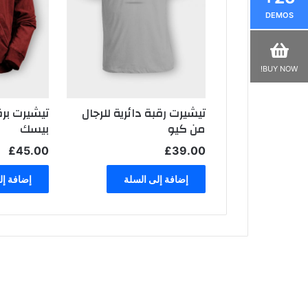
DEMOS
BUY NOW!
تيشيرت رقبة دائرية للرجال
تيشيرت بر
من كيو
بيسك
£
45.00
£
39.00
إضافة إلى السلة
إضافة إل