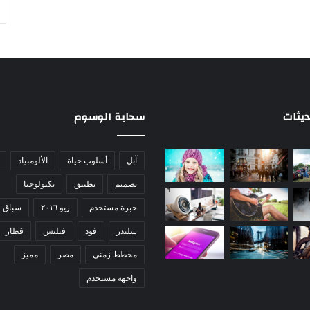
ديثات
سحابة الوسوم
آبل
أسلوب حياة
الألومبياد
تصميم
تطبيق
تكنولوجيا
خبرة مستخدم
ريو ٢٠١٦
سباق
سليدر
فود
فيلبس
قطار
مخطط زمني
مصر
مميز
واجهة مستخدم