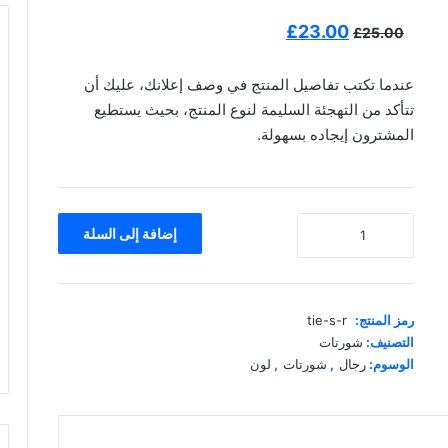
السعر
السعر
£
23.00
£
25.00
الأصلي
الحالي
عندما تكتب تفاصيل المنتج في وصف إعلانك، عليك أن
هو:
هو:
تتأكد من التهجئة السليمة لنوع المنتج، بحيث يستطيع
£23.00.
£25.00.
المشترون إيجاده بسهولة.
كمية
إضافة إلى السلة
تيشيرت
روجر
فيدرير
من
رمز المنتج:
tie-s-r
ساميز
التصنيف:
شورتات
الوسوم:
رجال
,
شورتات
,
لون