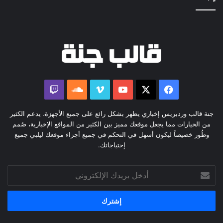
‫X
فيسبوك
‫YouTube
ڤميو
ساوند
كلاود
جنة قالب وردبريس إخباري يظهر بشكل رائع على جميع الأجهزة، يدعم الكثير
من الخيارات مما يجعل موقعك مميز بين الكثير من المواقع الإخبارية، صُمم
وطُور خصيصاً ليكون أسهل في التحكم في جميع أجزاء موقعك ليلبي جميع
إحتياجاتك.
أدخل
بريدك
الإلكتروني