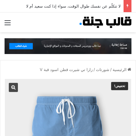
لا تتكلّم عن نفسك طوال الوقت، سواء إذا كنت سعيد أم لا
الق
الرئيسية
/
شورتات
/
زارا تي شيرت قطن اسود قبة V
تخفيض!