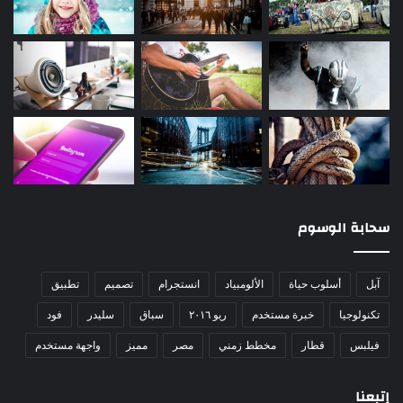
سحابة الوسوم
آبل
أسلوب حياة
الألومبياد
انستجرام
تصميم
تطبيق
تكنولوجيا
خبرة مستخدم
ريو ٢٠١٦
سباق
سليدر
فود
فيلبس
قطار
مخطط زمني
مصر
مميز
واجهة مستخدم
إتبعنا