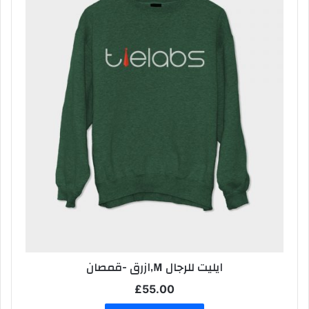
ايليت للرجال M,ازرق -قمصان
£
55.00