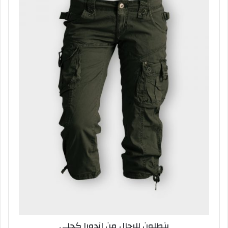
بنطلون للرجال من اندورا كحلي