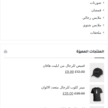
شورتات
قمصان
ملابس رجالي
ملابس شتوي
ملحقات
المنتجات المميزة
قميص للرجال من ايليت هافان
السعر
السعر
£
9.99
£
12.00
الأصلي
الحالي
هو:
هو:
£9.99.
£12.00.
مينز كلوب للرجال متعدد الالوان
السعر
السعر
£
35.00
£
39.00
الأصلي
الحالي
هو:
هو: