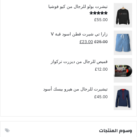
هو:
هو:
تيشرت بولو للرجال من كيو فوشيا
£35.00.
£39.00.
تم التقييم
£
55.00
4.00
من
5
زارا تي شيرت قطن اسود قبة V
السعر
السعر
£
23.00
£
25.00
الأصلي
الحالي
هو:
هو:
£23.00.
£25.00.
قميص للرجال من ديزرت تركواز
£
12.00
تيشيرت للرجال من هيرو بيسك أسود
£
45.00
وسوم المنتجات