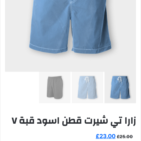
زارا تي شيرت قطن اسود قبة V
السعر
السعر
£
23.00
£
25.00