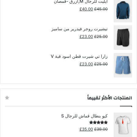
£35.00.
£39.00.
ايليت للرجال M,ازرق -قمصان
السعر
السعر
£
40.00
£
45.00
الأصلي
الحالي
هو:
هو:
£40.00.
£45.00.
تيشيرت روجر فيدرير من ساميز
السعر
السعر
£
23.00
£
25.00
الأصلي
الحالي
هو:
هو:
£23.00.
£25.00.
زارا تي شيرت قطن اسود قبة V
السعر
السعر
£
23.00
£
25.00
الأصلي
الحالي
هو:
هو:
£23.00.
£25.00.
المنتجات الأكثر تقييماً
كيو بنطال قماش للرجال S
السعر
السعر
تم التقييم
£
35.00
£
39.00
5.00
من 5
الأصلي
الحالي