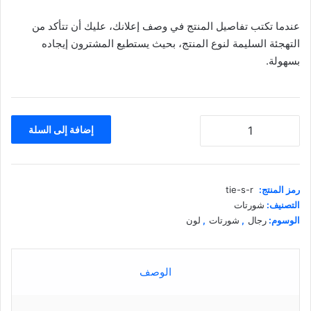
الأصلي
الحالي
عندما تكتب تفاصيل المنتج في وصف إعلانك، عليك أن تتأكد من
هو:
هو:
التهجئة السليمة لنوع المنتج، بحيث يستطيع المشترون إيجاده
£23.00.
£25.00.
بسهولة.
كمية
إضافة إلى السلة
زارا
تي
شيرت
قطن
رمز المنتج:
tie-s-r
اسود
التصنيف:
شورتات
قبة
الوسوم:
رجال
,
شورتات
,
لون
V
الوصف